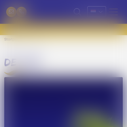
Startpagina
De Life
de life