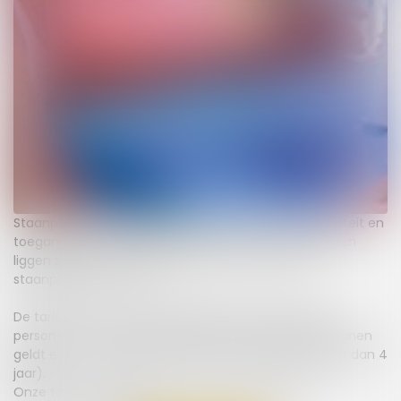
Staanplaatsen van 6 tot 6,5 meter lang met elektriciteit en
toegang tot de sanitairgebouwen. Deze staanplaatsen
liggen zeer dicht bij het strand, direct achter de
staanplaatsen aan zee.
De tarieven voor onze staanplaatsen zijn inclusief 2
personen en 1 voertuig. Vanaf 3 tot maximaal 6 personen
geldt een toeslag (geen toeslag voor kinderen jonger dan 4
jaar).
Onze tarieven zijn exclusief toeristenbelasting en