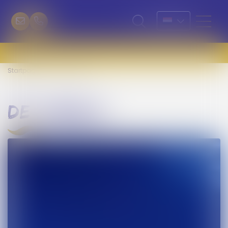
Startpagina
De Courlis
de courlis