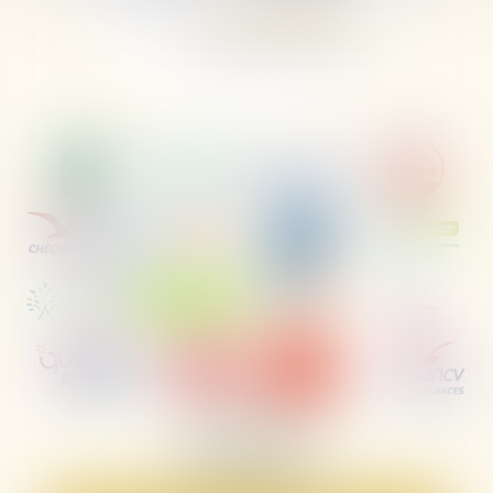
Les Ayguades,
Avenue de la Jonque,
11430 Gruissan
Tel :
04 68 49 81 59