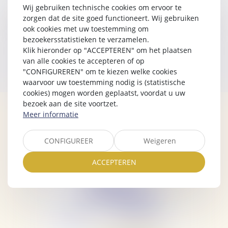
Vacances Languedoc aux sinistrés des
Wij gebruiken technische cookies om ervoor te
incendies des Corbières
zorgen dat de site goed functioneert. Wij gebruiken
ook cookies met uw toestemming om
bezoekersstatistieken te verzamelen.
Klik hieronder op "ACCEPTEREN" om het plaatsen
<<
<
1
>
>>
van alle cookies te accepteren of op
"CONFIGUREREN" om te kiezen welke cookies
waarvoor uw toestemming nodig is (statistische
cookies) mogen worden geplaatst, voordat u uw
bezoek aan de site voortzet.
Meer informatie
CONFIGUREER
Weigeren
ACCEPTEREN