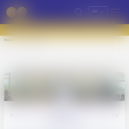
Nieuws
Alle artikelen
22
Oct
France 3 met à l'honneur l'accueil des ANCV
Seniors au LVL