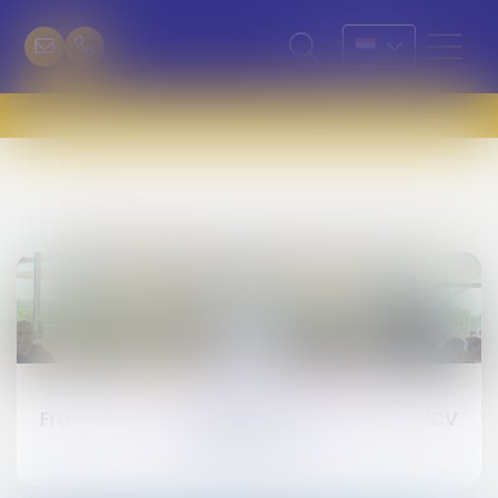
22
Oct
France 3 met à l'honneur l'accueil des ANCV
Seniors au LVL