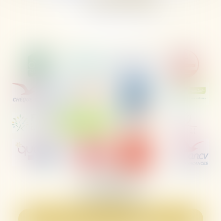
Les Ayguades,
Avenue de la Jonque,
11430 Gruissan
Tel :
04 68 49 81 59
Neem contact met ons op
Vind ons